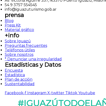
Av. Victoria Aguirre 337, N3370 Puerto Iguazú, Mision
54 9 3757 554545
info@iguazuturismo.gob.ar
prensa
Blog
Press Kit
Material gráfico
+info
Sobre Iguazú
Preguntas frecuentes
Teléfonos útiles
Sobre nosotros
* Denunciar una irregularidad
Estadísticas y Datos
Encuesta
Estadística
Plan de acción
Sustentabilidad
Facebook-f
Instagram
X-twitter
Tiktok
Youtube
#IGUAZÚTODOELA