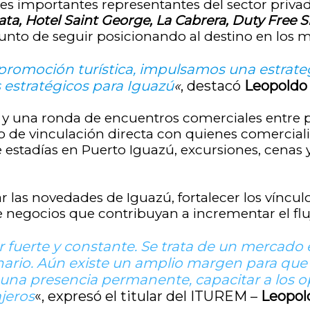
es importantes representantes del sector priva
lata, Hotel Saint George, La Cabrera, Duty Free
nto de seguir posicionando al destino en los m
omoción turística, impulsamos una estrategi
 estratégicos para Iguazú
«
, destacó
Leopoldo
y una ronda de encuentros comerciales entre pre
de vinculación directa con quienes comercializ
 de estadías en Puerto Iguazú, excursiones, cena
as novedades de Iguazú, fortalecer los vínculos
 negocios que contribuyan a incrementar el fluj
er fuerte y constante. Se trata de un mercad
inario. Aún existe un amplio margen para qu
na presencia permanente, capacitar a los ope
ajeros
«
,
expresó el titular del ITUREM –
Leopol