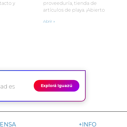
tacto y
proveeduría, tienda de
artículos de playa. ¡Abierto
Abrir »
dad es
Explorá Iguazú
ENSA
+INFO