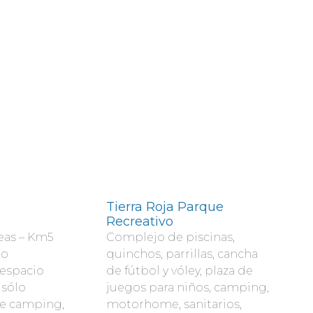
o
Tierra Roja Parque
Recreativo
eas – Km5
Complejo de piscinas,
no
quinchos, parrillas, cancha
 espacio
de fútbol y vóley, plaza de
 sólo
juegos para niños, camping,
de camping,
motorhome, sanitarios,