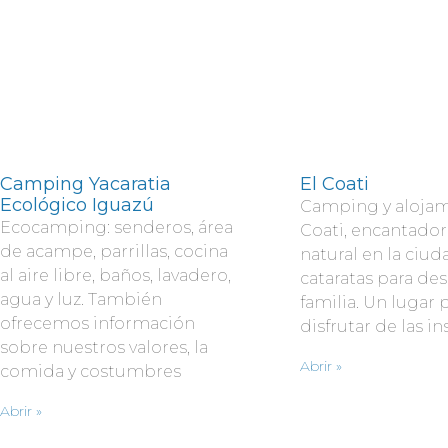
Camping Yacaratia
El Coati
Ecológico Iguazú
Camping y alojam
Ecocamping: senderos, área
Coati, encantado
de acampe, parrillas, cocina
natural en la ciud
al aire libre, baños, lavadero,
cataratas para de
agua y luz. También
familia. Un lugar 
ofrecemos información
disfrutar de las i
sobre nuestros valores, la
Abrir »
comida y costumbres
Abrir »