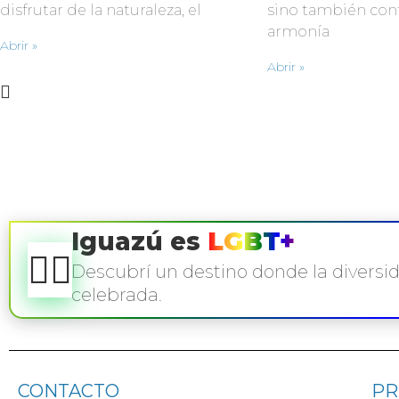
disfrutar de la naturaleza, el
sino también con
armonía
Abrir »
Abrir »
Iguazú es
LGBT+
🏳️‍🌈
Descubrí un destino donde la diversi
celebrada.
CONTACTO
PR