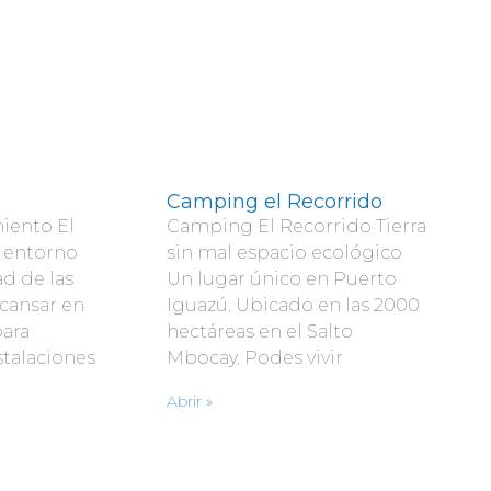
Camping el Recorrido
iento El
Camping El Recorrido Tierra
r entorno
sin mal espacio ecológico
ad de las
Un lugar único en Puerto
scansar en
Iguazú. Ubicado en las 2000
para
hectáreas en el Salto
nstalaciones
Mbocay. Podes vivir
Abrir »