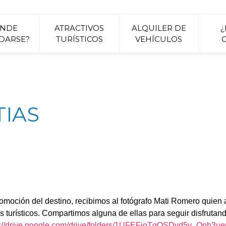
ONDE
ATRACTIVOS
ALQUILER DE
DARSE?
TURÍSTICOS
VEHÍCULOS
TIAS
oción del destino, recibimos al fotógrafo Mati Romero quien a 
os turísticos. Compartimos alguna de ellas para seguir disfrut
s://drive.google.com/drive/folders/1UFEFjoTgQSDvd5y_Qnh