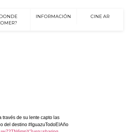
¿DONDE
INFORMACIÓN
CINE AR
COMER?
través de su lente capto las
ando del destino #IguazuTodoElAño
3ueuw72TN6mpY?usp=sharing